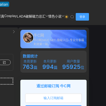
talian
Cosplay
写真
LADA破解
磁力总汇
情色小说
登录
牛C网
牛C网|NIUC.NET-隐秘入口-专业分享福
利资第一站。
数据统计
本周更新
本月更新
用户数量
763
994
95925
篇
篇
位
通过邮箱订阅 牛C网