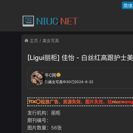
简体
主页
美女写真
[Ligui丽柜] 佳怡 - 白丝红高跟护士
牛C网
30
2024-6-22
美女写真
❓❗❌⭕投放广告、资源失效、图片失效、给
niucwan
发行机构：丽柜
期刊编号：
图片数量：56张