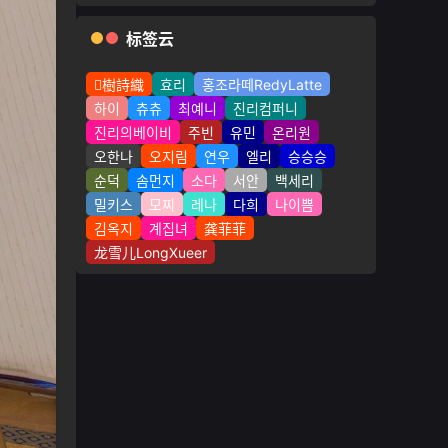
标签云
樹詩織
효리
홍조라떼RedyLatte
하이
츄츄
최예니
진리컴퍼니
진리의베이비
주빈
유민
온리원
오한나
오지림
연우
엘리
승승승
순덕
솜먼지
소다
서안
백세리
밀키스
모찌
레나
다희
나이쁨
김옥지
계집녀
龚菲菲
龙雪儿LongXueer