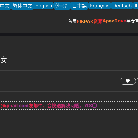
English
Français
Deutsch
I
中文
繁体中文
한국인
日本語
ApexDrive
首页
PIKPAK资源
美女
美女
g@gmail.com
发邮件，会快速解决问题。❓❗❌⭕