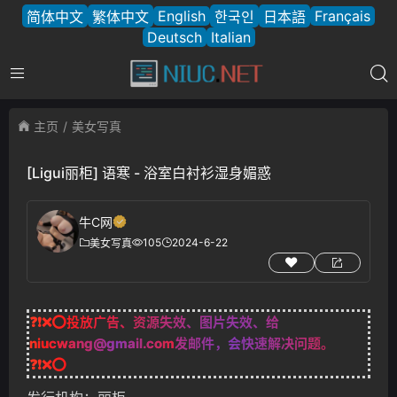
English
Français
简体中文
繁体中文
한국인
日本語
Deutsch
Italian
主页
美女写真
[Ligui丽柜] 语寒 - 浴室白衬衫湿身媚惑
牛C网
105
2024-6-22
美女写真
❓❗❌⭕投放广告、资源失效、图片失效、给
niucwang@gmail.com
发邮件，会快速解决问题。
❓❗❌⭕