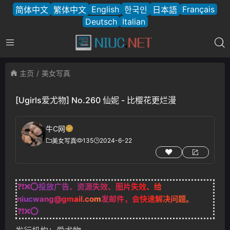
English
Français
简体中文
繁体中文
한국인
日本語
Deutsch
Italian
主页
美女写真
[Ugirls爱尤物] No.260 仙妮 - 比樱花更烂漫
牛C网
135
2024-6-22
美女写真
❓❗❌⭕投放广告、资源失效、图片失效、给
niucwang@gmail.com
发邮件，会快速解决问题。
❓❗❌⭕