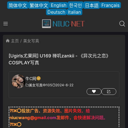
English
Français
简体中文
繁体中文
한국인
日本語
Deutsch
Italian
主页
美女写真
[Ugirls尤果网] U169 禅叽zankii - 《异次元之恋》
COSPLAY写真
牛C网
105
2024-6-22
美女写真
❓❗❌⭕投放广告、资源失效、图片失效、给
niucwang@gmail.com
发邮件，会快速解决问题。
❓❗❌⭕