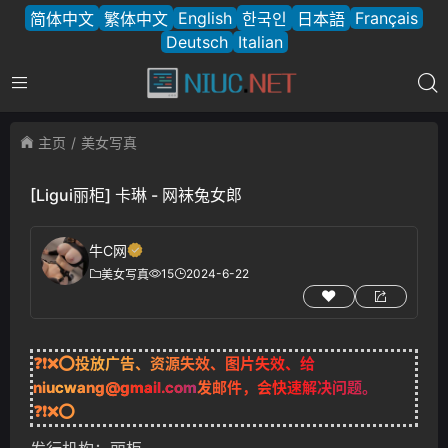
English
Français
简体中文
繁体中文
한국인
日本語
Deutsch
Italian
主页
美女写真
[Ligui丽柜] 卡琳 - 网袜兔女郎
牛C网
15
2024-6-22
美女写真
❓❗❌⭕投放广告、资源失效、图片失效、给
niucwang@gmail.com
发邮件，会快速解决问题。
❓❗❌⭕