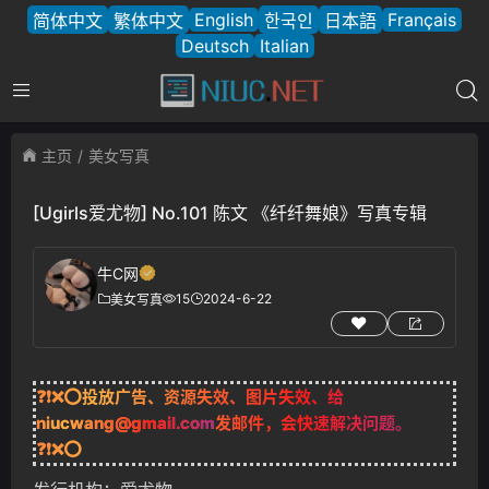
English
Français
简体中文
繁体中文
한국인
日本語
Deutsch
Italian
主页
美女写真
[Ugirls爱尤物] No.101 陈文 《纤纤舞娘》写真专辑
牛C网
15
2024-6-22
美女写真
❓❗❌⭕投放广告、资源失效、图片失效、给
niucwang@gmail.com
发邮件，会快速解决问题。
❓❗❌⭕