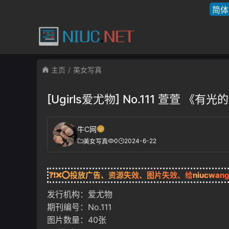
简体
主页
美女写真
[Ugirls爱尤物] No.111 萱萱 《
牛C网
0
2024-6-22
美女写真
❓❗❌⭕投放广告、资源失效、图片失效、给
niucwan
发行机构：爱尤物
期刊编号：No.111
图片数量：40张