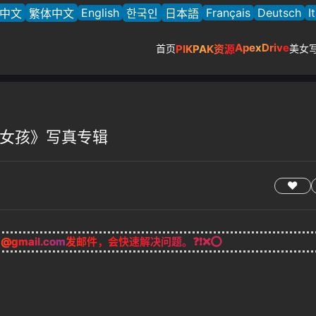
English
Français
Deutsch
I
中文
繁体中文
한국인
日本語
ApexDrive
首页
PIKPAK资源
美女
有光的女孩》写真专辑
g@gmail.com
发邮件，会快速解决问题。❓❗❌⭕