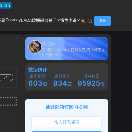
talian
Cosplay
写真
LADA破解
磁力总汇
情色小说
登录
牛C网
牛C网|NIUC.NET-隐秘入口-专业分享福
利资第一站。
数据统计
本周更新
本月更新
用户数量
603
834
95925
篇
篇
位
通过邮箱订阅 牛C网