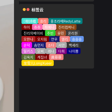
标签云
樹詩織
효리
홍조라떼RedyLatte
하이
츄츄
최예니
진리컴퍼니
진리의베이비
주빈
유민
온리원
오한나
오지림
연우
엘리
승승승
순덕
솜먼지
소다
서안
백세리
밀키스
모찌
레나
다희
나이쁨
김옥지
계집녀
龚菲菲
龙雪儿LongXueer