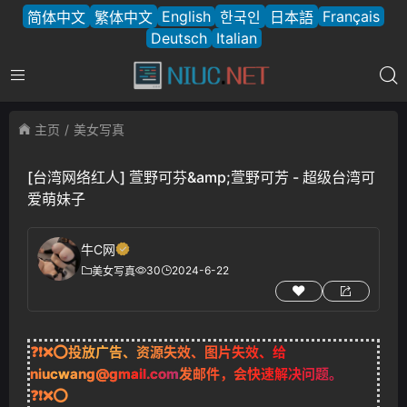
English
Français
简体中文
繁体中文
한국인
日本語
Deutsch
Italian
主页
美女写真
[台湾网络红人] 萱野可芬&amp;萱野可芳 - 超级台湾可
爱萌妹子
牛C网
30
2024-6-22
美女写真
❓❗❌⭕投放广告、资源失效、图片失效、给
niucwang@gmail.com
发邮件，会快速解决问题。
❓❗❌⭕