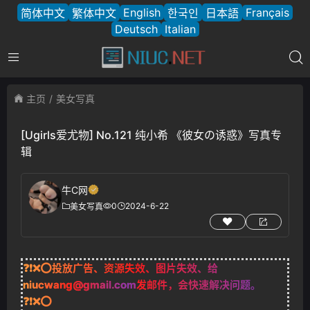
English
Français
简体中文
繁体中文
한국인
日本語
Deutsch
Italian
主页
美女写真
[Ugirls爱尤物] No.121 纯小希 《彼女の诱惑》写真专
辑
牛C网
0
2024-6-22
美女写真
❓❗❌⭕投放广告、资源失效、图片失效、给
niucwang@gmail.com
发邮件，会快速解决问题。
❓❗❌⭕