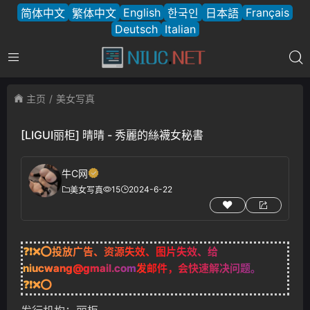
English
Français
简体中文
繁体中文
한국인
日本語
Deutsch
Italian
主页
美女写真
[LIGUI丽柜] 晴晴 - 秀麗的絲襪女秘書
牛C网
15
2024-6-22
美女写真
❓❗❌⭕投放广告、资源失效、图片失效、给
niucwang@gmail.com
发邮件，会快速解决问题。
❓❗❌⭕