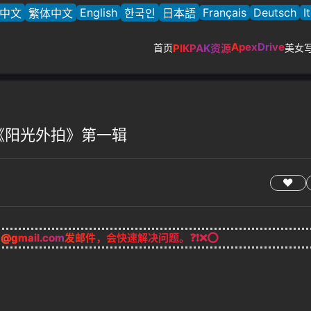
English
Français
Deutsch
I
中文
繁体中文
한국인
日本語
ApexDrive
首页
PIKPAK资源
美女
ie-《阳光外拍》第一辑
g@gmail.com
发邮件，会快速解决问题。❓❗❌⭕