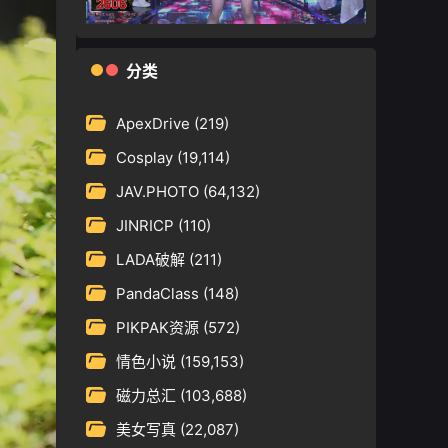
分类
ApexDrive
(219)
Cosplay
(19,114)
JAV.PHOTO
(64,132)
JINRICP
(110)
LADA破解
(211)
PandaClass
(148)
PIKPAK资源
(572)
情色小说
(159,153)
磁力总汇
(103,688)
美女写真
(22,087)