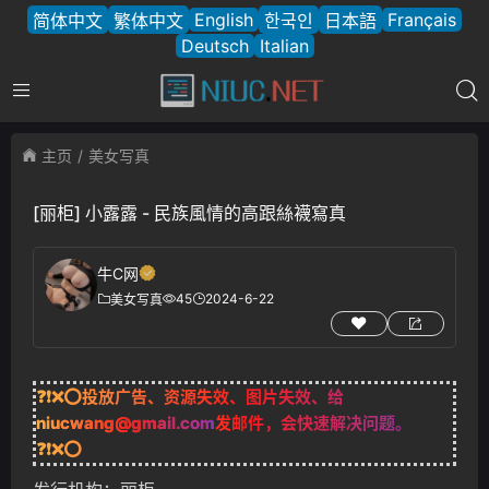
English
Français
简体中文
繁体中文
한국인
日本語
Deutsch
Italian
主页
美女写真
[丽柜] 小露露 - 民族風情的高跟絲襪寫真
牛C网
45
2024-6-22
美女写真
❓❗❌⭕投放广告、资源失效、图片失效、给
niucwang@gmail.com
发邮件，会快速解决问题。
❓❗❌⭕