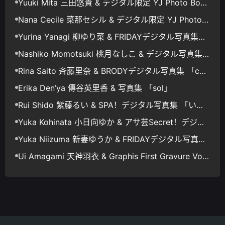
Yuuki Mita 三田悠貴 & デジタル限定 YJ Photo Book
「モ～ッと！夢中にさせちゃうもん」
Nana Cecile 菜那セシル & デジタル限定 YJ Photo B
ook 「淡く、ほのかに。」
Yurina Yanagi 柳ゆり菜 & FRIDAYデジタル写真集
「一緒に一泊旅行 Vol.3」
Nashiko Momotsuki 桃月なしこ & デジタル写真集
「静寂に咲く花」
Rina Saito 斉藤里奈 & BRODYデジタル写真集 「co
me on」
Erika Den’ya 傳谷英里香 & 写真集 「sol」
Rui Shido 紫藤るい & SPA！デジタル写真集 「いけ
ない関係」
Yuka Kohinata 小日向ゆか & アサ芸Secret！デジタ
ル写真集 理想のカノジョ メガネっ娘ビキニ
Yuka Niizuma 新妻ゆうか & FRIDAYデジタル写真集
「イケナイ淑女 Vol.2」
Ui Amagami 天神羽衣 & Graphis First Gravure Vol.1
+2