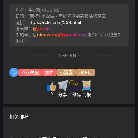
作者：牛C网|NIUC.NET
标题：[丽柜] 小露露 - 民族風情的高跟絲襪寫真
链接：
https://rulel.com/558.html
@jinrcp
聊天群：
niucwang@gmail.com
邮箱号：给
发邮件，获取最新
地址！
THE END
丝袜美腿
丽柜
小露露
超短裙
0
分享
二维码
海报
相关推荐