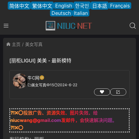
English
Français
简体中文
繁体中文
한국인
日本語
Deutsch
Italian
主页
美女写真
[丽柜LIGUI] 美美 - 最新模特
牛C网
15
2024-6-22
美女写真
❓❗❌⭕投放广告、资源失效、图片失效、给
niucwang@gmail.com
发邮件，会快速解决问题。
❓❗❌⭕