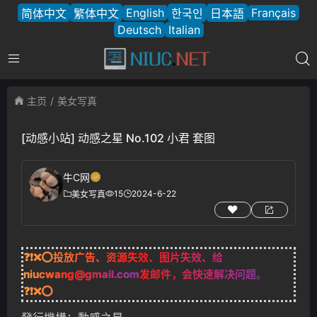
English
Français
简体中文
繁体中文
한국인
日本語
Deutsch
Italian
主页
美女写真
[动感小站] 动感之星 No.102 小君 套图
牛C网
15
2024-6-22
美女写真
❓❗❌⭕投放广告、资源失效、图片失效、给
niucwang@gmail.com
发邮件，会快速解决问题。
❓❗❌⭕