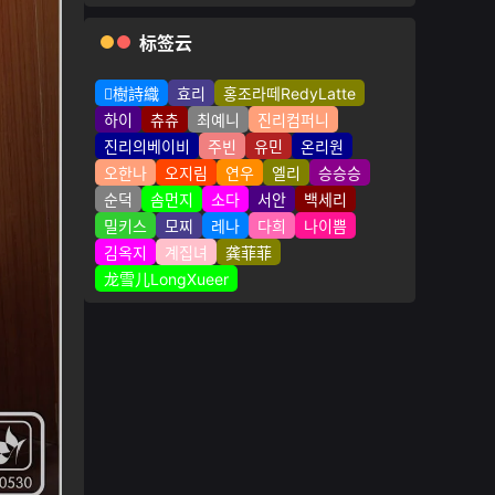
标签云
樹詩織
효리
홍조라떼RedyLatte
하이
츄츄
최예니
진리컴퍼니
진리의베이비
주빈
유민
온리원
오한나
오지림
연우
엘리
승승승
순덕
솜먼지
소다
서안
백세리
밀키스
모찌
레나
다희
나이쁨
김옥지
계집녀
龚菲菲
龙雪儿LongXueer