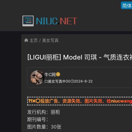
简体
主页
美女写真
[LIGUI丽柜] Model 司琪 - 气质连
牛C网
30
2024-6-22
美女写真
❓❗❌⭕投放广告、资源失效、图片失效、给
niucwan
发行机构：丽柜
期刊编号：
图片数量：30张