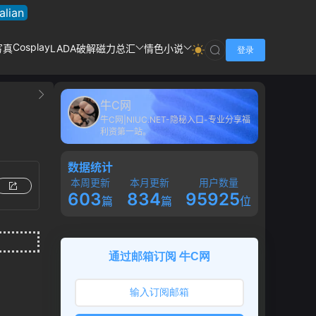
talian
Cosplay
写真
LADA破解
磁力总汇
情色小说
登录
牛C网
牛C网|NIUC.NET-隐秘入口-专业分享福
利资第一站。
数据统计
本周更新
本月更新
用户数量
603
834
95925
篇
篇
位
通过邮箱订阅 牛C网