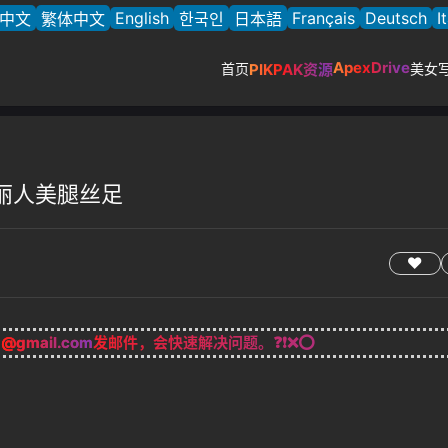
English
Français
Deutsch
I
中文
繁体中文
한국인
日本語
ApexDrive
首页
PIKPAK资源
美女
时尚丽人美腿丝足
g@gmail.com
发邮件，会快速解决问题。❓❗❌⭕