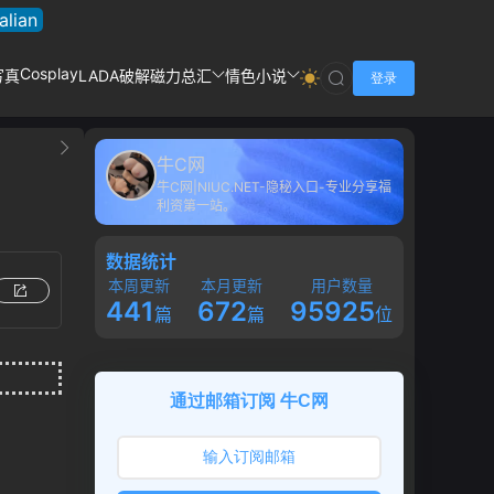
talian
Cosplay
写真
LADA破解
磁力总汇
情色小说
登录
牛C网
牛C网|NIUC.NET-隐秘入口-专业分享福
利资第一站。
数据统计
本周更新
本月更新
用户数量
441
672
95925
篇
篇
位
通过邮箱订阅 牛C网