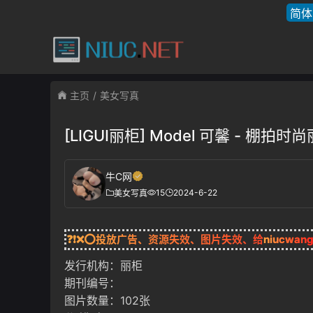
简体
主页
美女写真
[LIGUI丽柜] Model 可馨 - 棚拍
牛C网
15
2024-6-22
美女写真
❓❗❌⭕投放广告、资源失效、图片失效、给
niucwan
发行机构：丽柜
期刊编号：
图片数量：102张