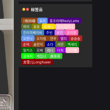
标签云
樹詩織
효리
홍조라떼RedyLatte
하이
츄츄
최예니
진리컴퍼니
진리의베이비
주빈
유민
온리원
오한나
오지림
연우
엘리
승승승
순덕
솜먼지
소다
서안
백세리
밀키스
모찌
레나
다희
나이쁨
김옥지
계집녀
龚菲菲
龙雪儿LongXueer