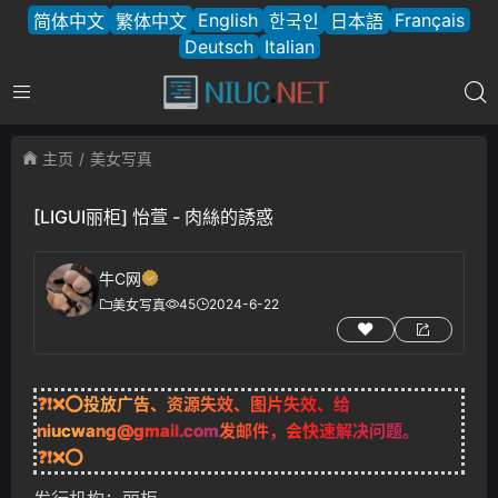
English
Français
简体中文
繁体中文
한국인
日本語
Deutsch
Italian
主页
美女写真
[LIGUI丽柜] 怡萱 - 肉絲的誘惑
牛C网
45
2024-6-22
美女写真
❓❗❌⭕投放广告、资源失效、图片失效、给
niucwang@gmail.com
发邮件，会快速解决问题。
❓❗❌⭕