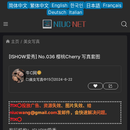
English
Français
简体中文
繁体中文
한국인
日本語
Deutsch
Italian
主页
美女写真
[ISHOW爱秀] No.036 樱桃Cherry 写真套图
牛C网
15
2024-6-22
美女写真
❓❗❌⭕投放广告、资源失效、图片失效、给
niucwang@gmail.com
发邮件，会快速解决问题。
❓❗❌⭕