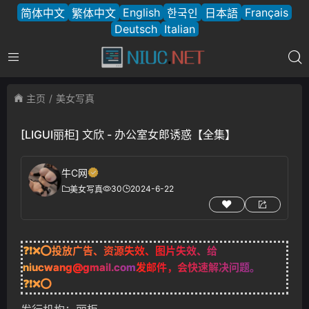
English
Français
简体中文
繁体中文
한국인
日本語
Deutsch
Italian
主页
美女写真
[LIGUI丽柜] 文欣 - 办公室女郎诱惑【全集】
牛C网
30
2024-6-22
美女写真
❓❗❌⭕投放广告、资源失效、图片失效、给
niucwang@gmail.com
发邮件，会快速解决问题。
❓❗❌⭕