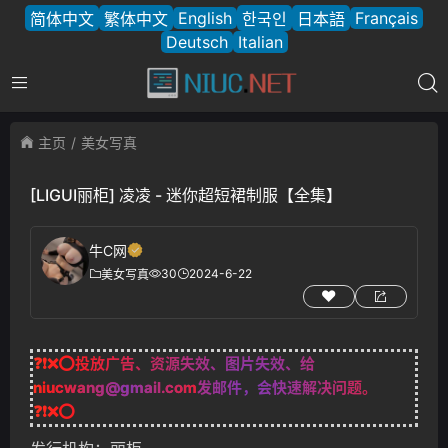
English
Français
简体中文
繁体中文
한국인
日本語
Deutsch
Italian
主页
美女写真
[LIGUI丽柜] 凌凌 - 迷你超短裙制服【全集】
牛C网
30
2024-6-22
美女写真
❓❗❌⭕投放广告、资源失效、图片失效、给
niucwang@gmail.com
发邮件，会快速解决问题。
❓❗❌⭕