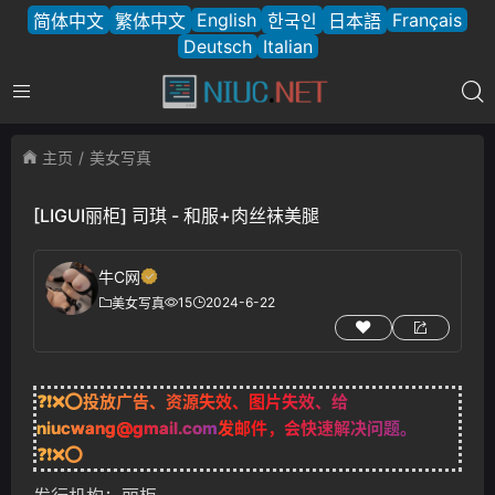
English
Français
简体中文
繁体中文
한국인
日本語
Deutsch
Italian
主页
美女写真
[LIGUI丽柜] 司琪 - 和服+肉丝袜美腿
牛C网
15
2024-6-22
美女写真
❓❗❌⭕投放广告、资源失效、图片失效、给
niucwang@gmail.com
发邮件，会快速解决问题。
❓❗❌⭕