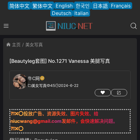
English
Français
简体中文
繁体中文
한국인
日本語
Deutsch
Italian
主页
美女写真
[Beautyleg套图] No.1271 Vanessa 美腿写真
牛C网
45
2024-6-22
美女写真
❓❗❌⭕投放广告、资源失效、图片失效、给
niucwang@gmail.com
发邮件，会快速解决问题。
❓❗❌⭕