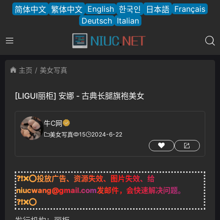
English
Français
简体中文
繁体中文
한국인
日本語
Deutsch
Italian
主页
美女写真
[LIGUI丽柜] 安娜 - 古典长腿旗袍美女
牛C网
15
2024-6-22
美女写真
❓❗❌⭕投放广告、资源失效、图片失效、给
niucwang@gmail.com
发邮件，会快速解决问题。
❓❗❌⭕