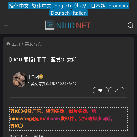
English
Français
简体中文
繁体中文
한국인
日本語
Deutsch
Italian
主页
美女写真
[LIGUI丽柜] 菲菲 - 蓝发OL女郎
牛C网
45
2024-6-22
美女写真
❓❗❌⭕投放广告、资源失效、图片失效、给
niucwang@gmail.com
发邮件，会快速解决问题。
❓❗❌⭕