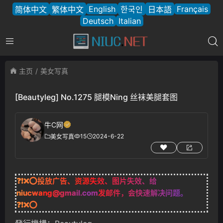
English
Français
简体中文
繁体中文
한국인
日本語
Deutsch
Italian
主页
美女写真
[Beautyleg] No.1275 腿模Ning 丝袜美腿套图
牛C网
15
2024-6-22
美女写真
❓❗❌⭕投放广告、资源失效、图片失效、给
niucwang@gmail.com
发邮件，会快速解决问题。
❓❗❌⭕