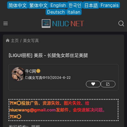
English
Français
简体中文
繁体中文
한국인
日本語
Deutsch
Italian
主页
美女写真
[LIGUI丽柜] 美辰 - 长腿兔女郎丝足美腿
牛C网
15
2024-6-22
美女写真
❓❗❌⭕投放广告、资源失效、图片失效、给
niucwang@gmail.com
发邮件，会快速解决问题。
❓❗❌⭕