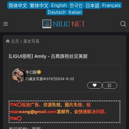
English
Français
简体中文
繁体中文
한국인
日本語
Deutsch
Italian
主页
美女写真
[LIGUI丽柜] Amily - 古典旗袍丝足美腿
牛C网
315
2024-6-22
美女写真
❓❗❌⭕投放广告、资源失效、图片失效、给
niucwang@gmail.com
发邮件，会快速解决问题。
❓❗❌⭕