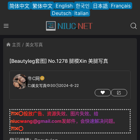
English
Français
简体中文
繁体中文
한국인
日本語
Deutsch
Italian
主页
美女写真
[Beautyleg套图] No.1278 腿模Xin 美腿写真
牛C网
30
2024-6-22
美女写真
❓❗❌⭕投放广告、资源失效、图片失效、给
niucwang@gmail.com
发邮件，会快速解决问题。
❓❗❌⭕