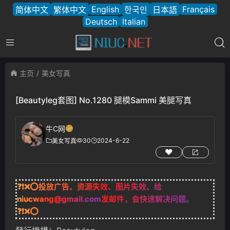
English
Français
简体中文
繁体中文
한국인
日本語
Deutsch
Italian
主页
美女写真
[Beautyleg套图] No.1280 腿模Sammi 美腿写真
牛C网
30
2024-6-22
美女写真
❓❗❌⭕投放广告、资源失效、图片失效、给
niucwang@gmail.com
发邮件，会快速解决问题。
❓❗❌⭕