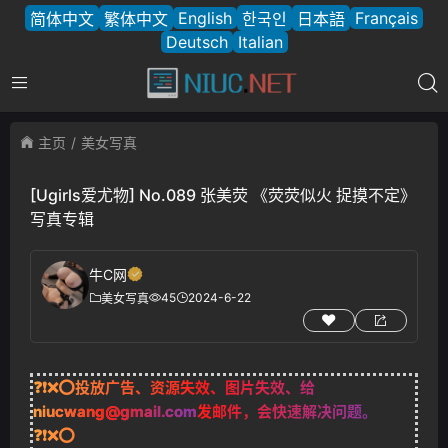
English
Français
简体中文
繁体中文
한국인
日本語
Deutsch
Italian
主页
美女写真
[Ugirls爱尤物] No.089 张美荧 《荧荧似火 捉摸不定》
写真专辑
牛C网
45
2024-6-22
美女写真
❓❗❌⭕投放广告、资源失效、图片失效、给
niucwang@gmail.com
发邮件，会快速解决问题。
❓❗❌⭕