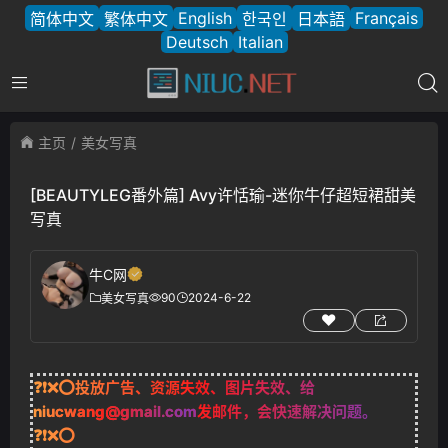
English
Français
简体中文
繁体中文
한국인
日本語
Deutsch
Italian
主页
美女写真
[BEAUTYLEG番外篇] Avy许恬瑜-迷你牛仔超短裙甜美
写真
牛C网
90
2024-6-22
美女写真
❓❗❌⭕投放广告、资源失效、图片失效、给
niucwang@gmail.com
发邮件，会快速解决问题。
❓❗❌⭕