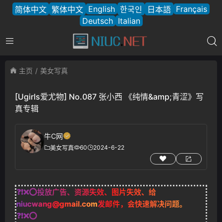
English
Français
简体中文
繁体中文
한국인
日本語
Deutsch
Italian
主页
美女写真
[Ugirls爱尤物] No.087 张小西 《纯情&amp;青涩》写
真专辑
牛C网
60
2024-6-22
美女写真
❓❗❌⭕投放广告、资源失效、图片失效、给
niucwang@gmail.com
发邮件，会快速解决问题。
❓❗❌⭕