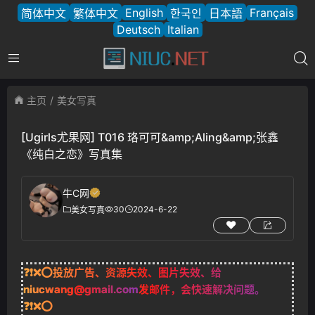
English
Français
简体中文
繁体中文
한국인
日本語
Deutsch
Italian
主页
美女写真
[Ugirls尤果网] T016 珞可可&amp;Aling&amp;张鑫
《纯白之恋》写真集
牛C网
30
2024-6-22
美女写真
❓❗❌⭕投放广告、资源失效、图片失效、给
niucwang@gmail.com
发邮件，会快速解决问题。
❓❗❌⭕