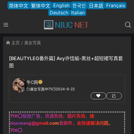
English
Français
简体中文
繁体中文
한국인
日本語
Deutsch
Italian
主页
美女写真
[BEAUTYLEG番外篇] Avy许恬瑜-黑丝+超短裙写真套
图
牛C网
75
2024-6-22
美女写真
❓❗❌⭕投放广告、资源失效、图片失效、给
niucwang@gmail.com
发邮件，会快速解决问题。
❓❗❌⭕