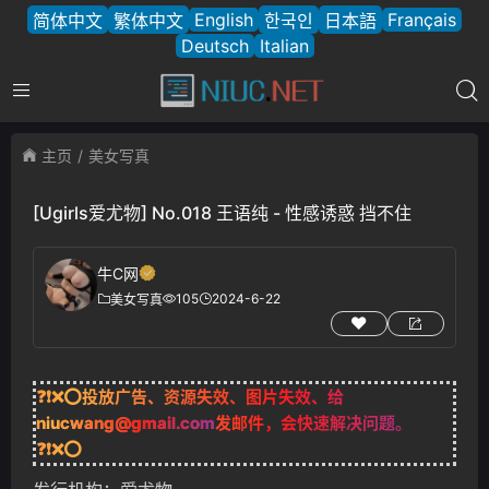
English
Français
简体中文
繁体中文
한국인
日本語
Deutsch
Italian
主页
美女写真
[Ugirls爱尤物] No.018 王语纯 - 性感诱惑 挡不住
牛C网
105
2024-6-22
美女写真
❓❗❌⭕投放广告、资源失效、图片失效、给
niucwang@gmail.com
发邮件，会快速解决问题。
❓❗❌⭕