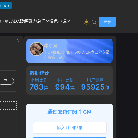
talian
play
LADA破解
磁力总汇
情色小说
登录
牛C网
牛C网|NIUC.NET-隐秘入口-专业分享福
利资第一站。
数据统计
本周更新
本月更新
用户数量
763
994
95925
篇
篇
位
通过邮箱订阅 牛C网