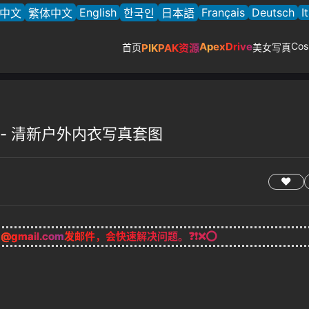
English
Français
Deutsch
I
中文
繁体中文
한국인
日本語
ApexDrive
Cos
首页
PIKPAK资源
美女写真
aby - 清新户外内衣写真套图
g@gmail.com
发邮件，会快速解决问题。❓❗❌⭕