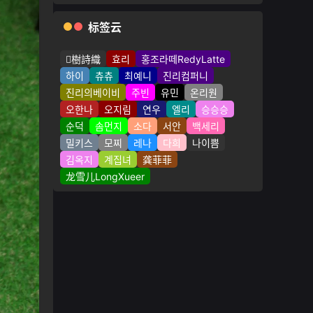
标签云
樹詩織
효리
홍조라떼RedyLatte
하이
츄츄
최예니
진리컴퍼니
진리의베이비
주빈
유민
온리원
오한나
오지림
연우
엘리
승승승
순덕
솜먼지
소다
서안
백세리
밀키스
모찌
레나
다희
나이쁨
김옥지
계집녀
龚菲菲
龙雪儿LongXueer