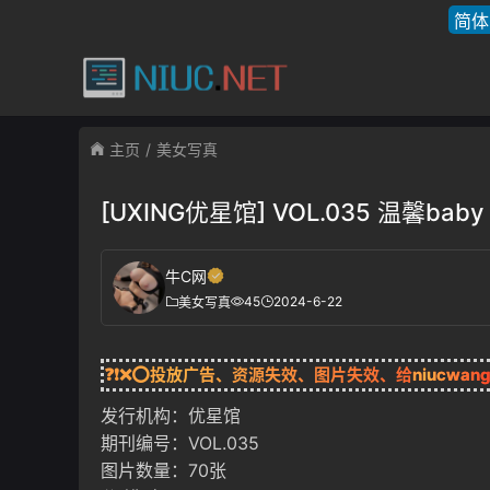
简体
主页
美女写真
[UXING优星馆] VOL.035 温馨b
牛C网
45
2024-6-22
美女写真
❓❗❌⭕投放广告、资源失效、图片失效、给
niucwan
发行机构：优星馆
期刊编号：VOL.035
图片数量：70张