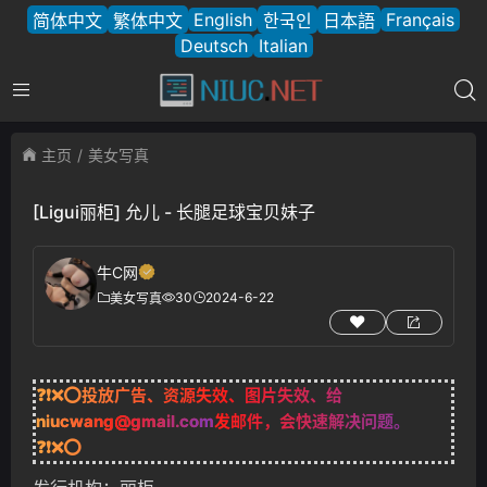
English
Français
简体中文
繁体中文
한국인
日本語
Deutsch
Italian
主页
美女写真
[Ligui丽柜] 允儿 - 长腿足球宝贝妹子
牛C网
30
2024-6-22
美女写真
❓❗❌⭕投放广告、资源失效、图片失效、给
niucwang@gmail.com
发邮件，会快速解决问题。
❓❗❌⭕