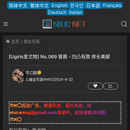
English
Français
简体中文
繁体中文
한국인
日本語
Deutsch
Italian
主页
美女写真
[Ugirls爱尤物] No.069 曾晨 - 凹凸有致 修长美腿
牛C网
45
2024-6-22
美女写真
❓❗❌⭕投放广告、资源失效、图片失效、给
niucwang@gmail.com
发邮件，会快速解决问题。
❓❗❌⭕