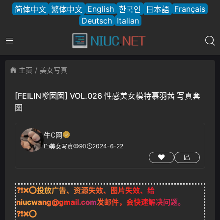
English
Français
简体中文
繁体中文
한국인
日本語
Deutsch
Italian
主页
美女写真
[FEILIN嗲囡囡] VOL.026 性感美女模特慕羽茜 写真套
图
牛C网
90
2024-6-22
美女写真
❓❗❌⭕投放广告、资源失效、图片失效、给
niucwang@gmail.com
发邮件，会快速解决问题。
❓❗❌⭕