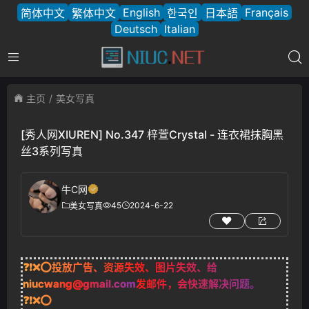
English
Français
简体中文
繁体中文
한국인
日本語
Deutsch
Italian
主页
美女写真
[秀人网XIUREN] No.347 梓萱Crystal - 连衣裙抹胸黑
丝3系列写真
牛C网
45
2024-6-22
美女写真
❓❗❌⭕投放广告、资源失效、图片失效、给
niucwang@gmail.com
发邮件，会快速解决问题。
❓❗❌⭕