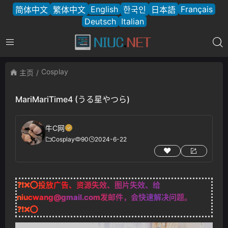
English
Français
简体中文
繁体中文
한국인
日本語
Deutsch
Italian
Cosplay
主页
MariMariTime4 (うる星やつら)
牛C网
Cosplay
90
2024-6-22
❓❗❌⭕投放广告、资源失效、图片失效、给
niucwang@gmail.com
发邮件，会快速解决问题。
❓❗❌⭕