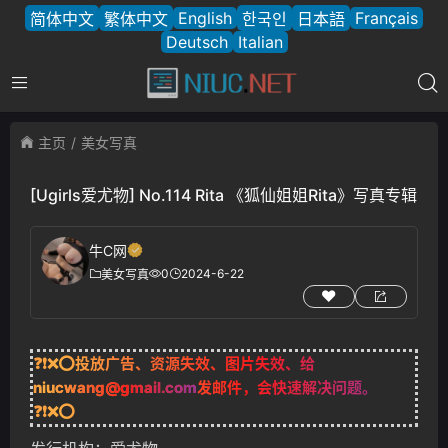
English
Français
简体中文
繁体中文
한국인
日本語
Deutsch
Italian
主页
美女写真
[Ugirls爱尤物] No.114 Rita 《狐仙姐姐Rita》写真专辑
牛C网
0
2024-6-22
美女写真
❓❗❌⭕投放广告、资源失效、图片失效、给
niucwang@gmail.com
发邮件，会快速解决问题。
❓❗❌⭕