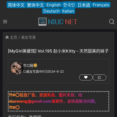
English
Français
简体中文
繁体中文
한국인
日本語
Deutsch
Italian
主页
美女写真
[MyGirl美媛馆] Vol.195 赵小米Kitty - 天然甜美的妹子
牛C网
0
2024-6-22
美女写真
❓❗❌⭕投放广告、资源失效、图片失效、给
niucwang@gmail.com
发邮件，会快速解决问题。
❓❗❌⭕