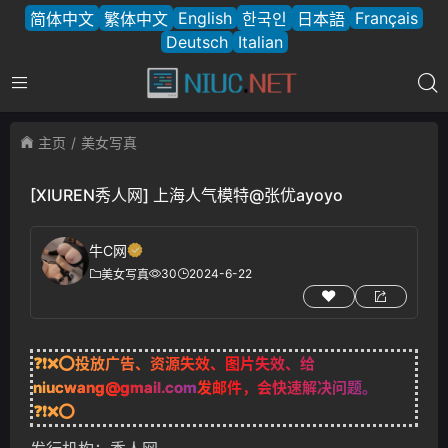
English
Français
简体中文
繁体中文
한국인
日本語
Deutsch
Italian
主页
美女写真
[XIUREN秀人网] 上海人气模特@张优ayoyo
牛C网
30
2024-6-22
美女写真
❓❗❌⭕投放广告、资源失效、图片失效、给
niucwang@gmail.com
发邮件，会快速解决问题。
❓❗❌⭕