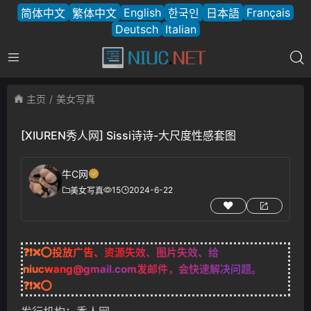
English
Français
简体中文
繁体中文
한국인
日本語
Deutsch
Italian
主页
美女写真
[XIUREN秀人网] Sissi诗诗-大尺度性感套图
牛C网
15
2024-6-22
美女写真
❓❗❌⭕投放广告、资源失效、图片失效、给
niucwang@gmail.com
发邮件，会快速解决问题。
❓❗❌⭕