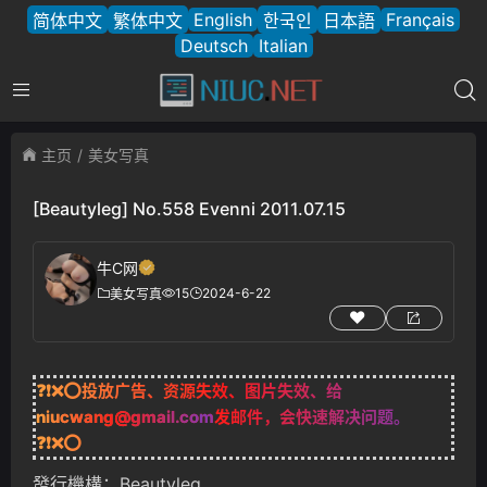
English
Français
简体中文
繁体中文
한국인
日本語
Deutsch
Italian
主页
美女写真
[Beautyleg] No.558 Evenni 2011.07.15
牛C网
15
2024-6-22
美女写真
❓❗❌⭕投放广告、资源失效、图片失效、给
niucwang@gmail.com
发邮件，会快速解决问题。
❓❗❌⭕
發行機構：Beautyleg