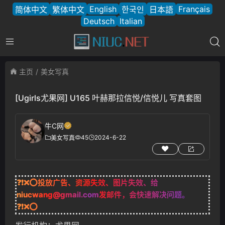
English
Français
简体中文
繁体中文
한국인
日本語
Deutsch
Italian
主页
美女写真
[Ugirls尤果网] U165 叶赫那拉信悦/信悦儿 写真套图
牛C网
45
2024-6-22
美女写真
❓❗❌⭕投放广告、资源失效、图片失效、给
niucwang@gmail.com
发邮件，会快速解决问题。
❓❗❌⭕