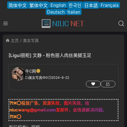
English
Français
简体中文
繁体中文
한국인
日本語
Deutsch
Italian
主页
美女写真
[Ligui丽柜] 文静 - 粉色丽人肉丝美腿玉足
牛C网
0
2024-6-22
美女写真
❓❗❌⭕投放广告、资源失效、图片失效、给
niucwang@gmail.com
发邮件，会快速解决问题。
❓❗❌⭕