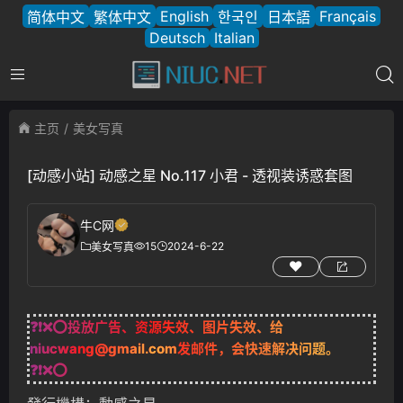
English
Français
简体中文
繁体中文
한국인
日本語
Deutsch
Italian
主页
美女写真
[动感小站] 动感之星 No.117 小君 - 透视装诱惑套图
牛C网
15
2024-6-22
美女写真
❓❗❌⭕投放广告、资源失效、图片失效、给
niucwang@gmail.com
发邮件，会快速解决问题。
❓❗❌⭕