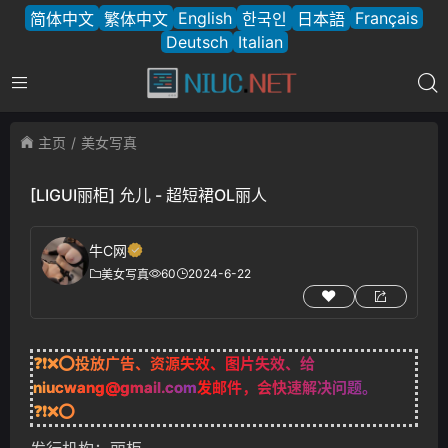
English
Français
简体中文
繁体中文
한국인
日本語
Deutsch
Italian
主页
美女写真
[LIGUI丽柜] 允儿 - 超短裙OL丽人
牛C网
60
2024-6-22
美女写真
❓❗❌⭕投放广告、资源失效、图片失效、给
niucwang@gmail.com
发邮件，会快速解决问题。
❓❗❌⭕